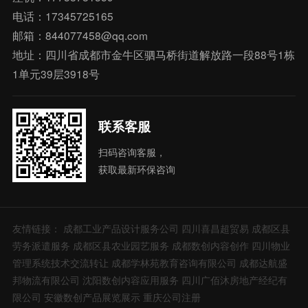
电话：17345725165
邮箱：844077458@qq.com
地址：四川省成都市金牛区驷马桥街道解放路一段88号1栋
1单元39层3918号
联系客服
扫码咨询客服，
获取最新环保咨询
友情链接：
成都工业产品设计服务公司
四川喜昌超贸易
成都区县
劳务派遣服务
成都区县农业园艺服务
成都数创内容创作
四川物业
管理系统技术交流转让
成都学林苑教育咨询有限公司
成都达航盛
邦物流有限公司
沈阳数创内容应用服务
四川广佰沐房地产经纪有
限公司
安徽数创产品展览展示
重庆公司注册