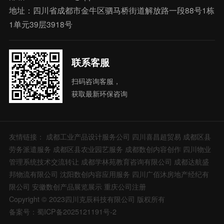
地址：四川省成都市金牛区驷马桥街道解放路一段88号1栋
1单元39层3918号
联系客服
扫码咨询客服，
获取最新环保咨询
友情链接：
成都工业产品设计服务公司
四川喜昌超贸易
成都区县
劳务派遣服务
成都区县农业园艺服务
成都数创内容创作
四川物业
管理系统技术交流转让
成都学林苑教育咨询有限公司
成都达航盛
邦物流有限公司
沈阳数创内容应用服务
四川广佰沐房地产经纪有
限公司
安徽数创产品展览展示
重庆公司注册
Copyright © 2023四川克辰科技有限公司 版权所有
备案号：蜀ICP备2025121191号-2