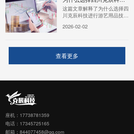
这篇文章解释了为什么选择四
川克辰科技进行游艺用品技术
开发。它提供IT咨询指南，帮
2026-02-02
助您了解公司的优势、服务和
实际价值。
查看更多
座机：17738781359
电话：17345725165
邮箱：844077458@qq.com