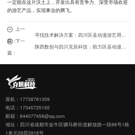
一定能在这片沃土上，开发出具有竞争力、深受市场欢迎
的游艺产品，实现事业的腾飞。
上一
寻找技术解决方案：四川区县动漫游艺用品的增长引擎
篇：
下一
陕西数创与四川克辰科技：助力区县动漫游艺用品的创意内容应用
篇：
座机：17738781359
电话：17345725165
邮箱：844077458@qq.com
地址：四川省成都市金牛区驷马桥街道解放路一段88号1栋
1单元39层3918号